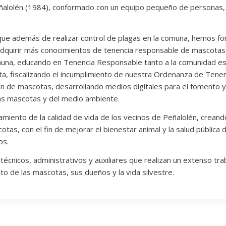
Peñalolén (1984), conformado con un equipo pequeño de personas,
ue además de realizar control de plagas en la comuna, hemos fort
adquirir más conocimientos de tenencia responsable de mascotas 
omuna, educando en Tenencia Responsable tanto a la comunidad esco
uita, fiscalizando el incumplimiento de nuestra Ordenanza de Ten
n de mascotas, desarrollando medios digitales para el fomento y
las mascotas y del medio ambiente.
ramiento de la calidad de vida de los vecinos de Peñalolén, creand
tas, con el fin de mejorar el bienestar animal y la salud públic
os.
cnicos, administrativos y auxiliares que realizan un extenso trab
nto de las mascotas, sus dueños y la vida silvestre.